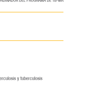
RDINADOR DEL PROGRAMA DE TB-MR
rculosis y tuberculosis