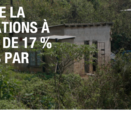
E LA
TIONS À
 DE 17 %
 PAR