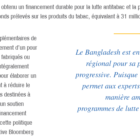
btenu un financement durable pour la lutte antitabac et la
onds prélevés sur les produits du tabac, équivalant à 31 milli
pplémentaires de
vement d’un pour
Le Bangladesh est en
 fabriqués ou
régional pour sa p
intégralement
progressive. Puisque 
pour élaborer un
permet aux experts 
 à réduire le
ns destinées à
manière amb
 un soutien
programmes de lutte 
 financement
cette politique
ative Bloomberg